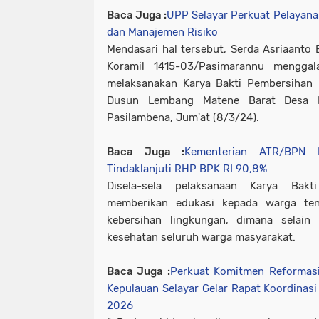
Baca Juga :
UPP Selayar Perkuat Pelayanan
dan Manajemen Risiko
Mendasari hal tersebut, Serda Asriaant
Koramil 1415-03/Pasimarannu mengga
melaksanakan Karya Bakti Pembersihan l
Dusun Lembang Matene Barat Desa 
Pasilambena, Jum'at (8/3/24).
Baca Juga :
Kementerian ATR/BPN R
Tindaklanjuti RHP BPK RI 90,8%
Disela-sela pelaksanaan Karya Bakt
memberikan edukasi kepada warga ten
kebersihan lingkungan, dimana selain
kesehatan seluruh warga masyarakat.
Baca Juga :
Perkuat Komitmen Reformasi 
Kepulauan Selayar Gelar Rapat Koordinas
2026