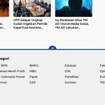
UPP Selayar Ungkap
Isu Peretasan Situs TNI
r,
Sudah Ingatkan Pemilik
AD Viral di Media Sosial,
an
Kapal Soal Asuransi
TNI AD Lakukan
Sebelum Tragedi KLM
Investigasi
Nurul Salsa
egori
 BPN
BMKG
Edukasi
Fak
erasi Merah Putih
MBG
OJK
Opi
 Indonesia Power
Pajak
Penelitian
Pol
mosi
SAR
Sorotan
TNI