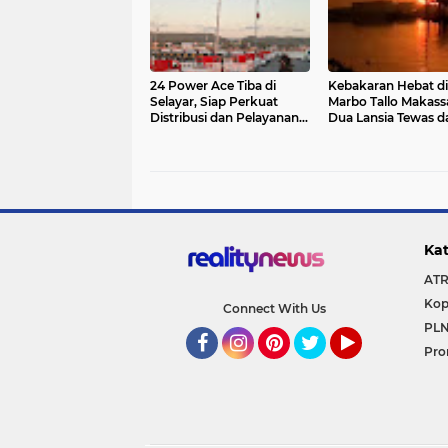
24 Power Ace Tiba di
Kebakaran Hebat di
Selayar, Siap Perkuat
Marbo Tallo Makassa
Distribusi dan Pelayanan
Dua Lansia Tewas d
Koperasi Desa Merah
Ratusan Warga
Putih
Terdampak
Kat
ATR
Kop
Connect With Us
PLN
Pro
Facebook
Instagram
Pinterest
Twitter
YouTube