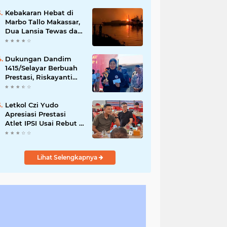
Capai Rp873 Juta
Kebakaran Hebat di
Marbo Tallo Makassar,
Dua Lansia Tewas dan
Ratusan Warga
Terdampak
Dukungan Dandim
1415/Selayar Berbuah
Prestasi, Riskayanti
Rafian Rebut Emas di
Makassar Beach
Championship
Letkol Czi Yudo
Apresiasi Prestasi
Atlet IPSI Usai Rebut 4
Medali di Makassar
Beach Championship
Lihat Selengkapnya