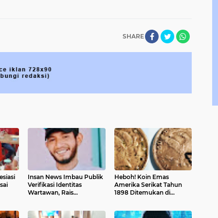
SHARE
esiasi
Insan News Imbau Publik
Heboh! Koin Emas
sai
Verifikasi Identitas
Amerika Serikat Tahun
Wartawan, Rais
1898 Ditemukan di
Dipastikan Bukan Bagian
Selayar, Nilainya Bisa
Redaksi
Capai Rp873 Juta