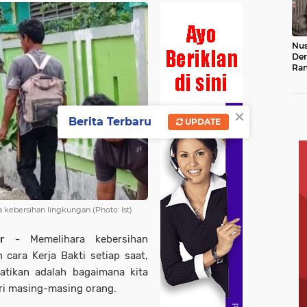
Nus
Der
Ran
Hin
Ke
×
Berita Terbaru
UPDATE
kebersihan lingkungan (Photo: Ist)
r
- Memelihara kebersihan
cara Kerja Bakti setiap saat,
atikan adalah bagaimana kita
ri masing-masing orang.