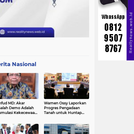
rita Nasional
fud MD: Akar
Wamen Ossy Laporkan
alah Demo Adalah
Progres Pengadaan
mulasi Kekecewaan
Tanah untuk Huntap
a Pemerintah
Warga Terdampak
Erupsi Gunung Lewotobi
Laki-laki ke Menko PMK