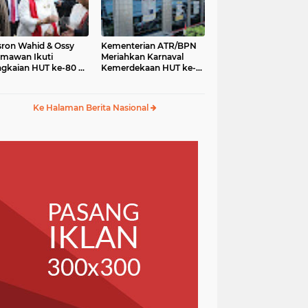
ron Wahid & Ossy
Kementerian ATR/BPN
mawan Ikuti
Meriahkan Karnaval
gkaian HUT ke-80 RI
Kemerdekaan HUT ke-
gga Karnaval
80 RI di Monas
merdekaan
Ke Halaman Berita Nasional