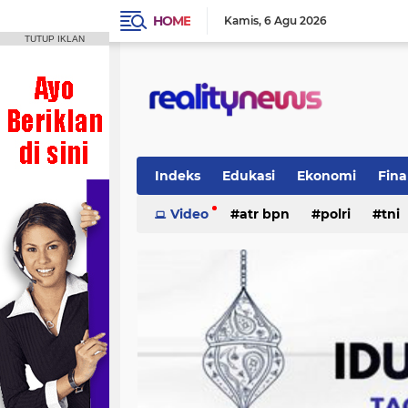
HOME
Kamis
6 Agu 2026
TUTUP IKLAN
Indeks
Edukasi
Ekonomi
Fina
Politik
Video
Regional
atr bpn
Wisata
polri
tni