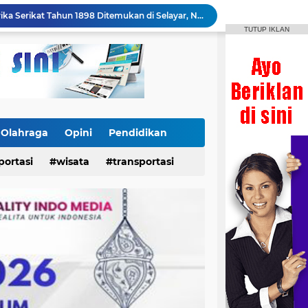
Heboh! Koin Emas Amerika Serikat Tahun 1898 Ditemukan di Selayar, Nilainya Bisa Capai Rp873 Juta
TUTUP IKLAN
Dukungan Dandim 1415/Selayar Berbuah Prestasi, Riskayanti Rafian Rebut Emas di Makassar Beach Championship
24 Power Ace Tiba di Selayar, Siap Perkuat Distribusi dan Pelayanan Koperasi Desa Merah Putih
Tak Hanya Cetak Prajurit Tangguh, Dandim Yudo Bangun Masa Depan Pencak Silat Selayar
Kontingen IPSI Selayar Bawa Pulang 2 Emas, Dandim Beri Apresiasi dan Sambutan Meriah
Festival Bontoharu Merdeka 2026 Bergulir, Berikut Jadwal Lengkap Lomba hingga 18 Agustus
x dan Pertamax Turbo Turun Harga
Danrem 141/Toddopuli Sebut Prestasi IPSI Selayar Bukti Pembinaan Atlet Berjalan Baik
Olahraga
Opini
Pendidikan
Letkol Czi Yudo Apresiasi Prestasi Atlet IPSI Usai Rebut 4 Medali di Makassar Beach Championship
portasi
wisata
transportasi
Insan News Imbau Publik Verifikasi Identitas Wartawan, Rais Dipastikan Bukan Bagian Redaksi