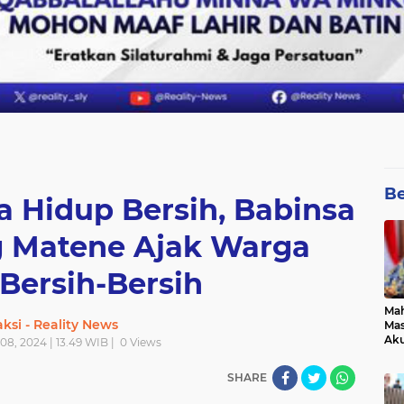
Be
 Hidup Bersih, Babinsa
 Matene Ajak Warga
Bersih-Bersih
Mah
ksi - Reality News
Mas
Aku
08, 2024 | 13.49 WIB |
0
Views
pad
SHARE