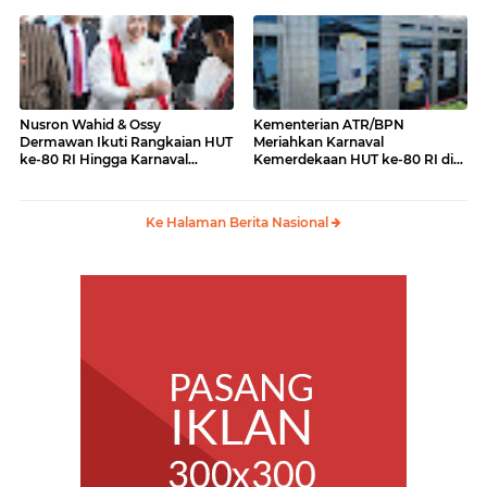
laki ke Menko PMK
Nusron Wahid & Ossy
Kementerian ATR/BPN
Dermawan Ikuti Rangkaian HUT
Meriahkan Karnaval
ke-80 RI Hingga Karnaval
Kemerdekaan HUT ke-80 RI di
Kemerdekaan
Monas
Ke Halaman Berita Nasional