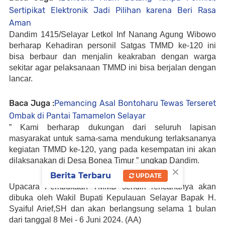
Sertipikat Elektronik Jadi Pilihan karena Beri Rasa
Aman
Dandim 1415/Selayar Letkol Inf Nanang Agung Wibowo
berharap Kehadiran personil Satgas TMMD ke-120 ini
bisa berbaur dan menjalin keakraban dengan warga
sekitar agar pelaksanaan TMMD ini bisa berjalan dengan
lancar.
Baca Juga :
Pemancing Asal Bontoharu Tewas Terseret
Ombak di Pantai Tamamelon Selayar
” Kami berharap dukungan dari seluruh lapisan
masyarakat untuk sama-sama mendukung terlaksananya
kegiatan TMMD ke-120, yang pada kesempatan ini akan
dilaksanakan di Desa Bonea Timur ” ungkap Dandim.
×
Berita Terbaru
UPDATE
Upacara Pembukaan TMMD sendiri rencananya akan
dibuka oleh Wakil Bupati Kepulauan Selayar Bapak H.
Syaiful Arief,SH dan akan berlangsung selama 1 bulan
dari tanggal 8 Mei - 6 Juni 2024. (AA)