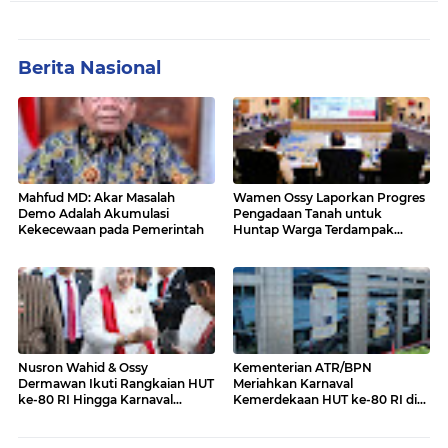
Berita Nasional
Mahfud MD: Akar Masalah
Wamen Ossy Laporkan Progres
Demo Adalah Akumulasi
Pengadaan Tanah untuk
Kekecewaan pada Pemerintah
Huntap Warga Terdampak
Erupsi Gunung Lewotobi Laki-
laki ke Menko PMK
Nusron Wahid & Ossy
Kementerian ATR/BPN
Dermawan Ikuti Rangkaian HUT
Meriahkan Karnaval
ke-80 RI Hingga Karnaval
Kemerdekaan HUT ke-80 RI di
Kemerdekaan
Monas