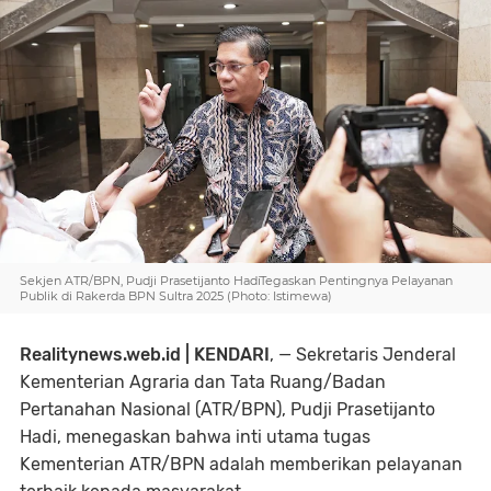
Sekjen ATR/BPN, Pudji Prasetijanto HadiTegaskan Pentingnya Pelayanan
Publik di Rakerda BPN Sultra 2025 (Photo: Istimewa)
Realitynews.web.id | KENDARI
, — Sekretaris Jenderal
Kementerian Agraria dan Tata Ruang/Badan
Pertanahan Nasional (ATR/BPN), Pudji Prasetijanto
Hadi, menegaskan bahwa inti utama tugas
Kementerian ATR/BPN adalah memberikan pelayanan