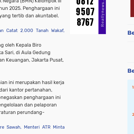
k Negara (BMN) Kelompok III
hun 2025. Penghargaan ini
yang tertib dan akuntabel.
an Catat 2.000 Tanah Wakaf,
Be
g oleh Kepala Biro
 Sari, di Aula Gedung
ian Keuangan, Jakarta Pusat,
Be
an ini merupakan hasil kerja
 dari kantor pertanahan,
menegaskan penghargaan ini
pengelolaan dan pelaporan
raturan perundang-
are Sawah, Menteri ATR Minta