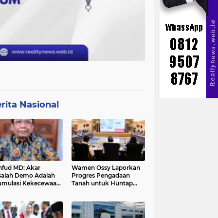
rita Nasional
fud MD: Akar
Wamen Ossy Laporkan
alah Demo Adalah
Progres Pengadaan
mulasi Kekecewaan
Tanah untuk Huntap
a Pemerintah
Warga Terdampak
Erupsi Gunung Lewotobi
Laki-laki ke Menko PMK