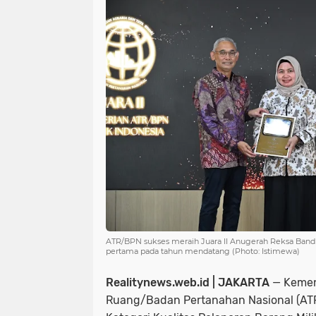
ATR/BPN sukses meraih Juara II Anugerah Reksa Band
pertama pada tahun mendatang (Photo: Istimewa)
Realitynews.web.id | JAKARTA
— Kemen
Ruang/Badan Pertanahan Nasional (ATR