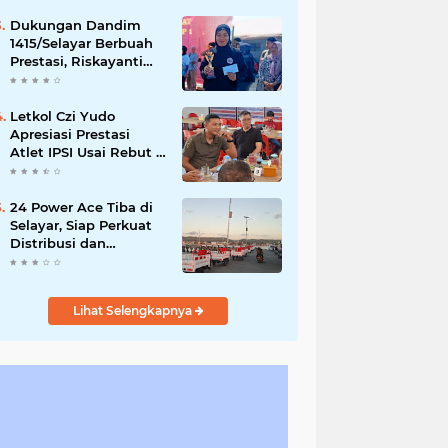
Capai Rp873 Juta
Dukungan Dandim
1415/Selayar Berbuah
Prestasi, Riskayanti
Rafian Rebut Emas di
Makassar Beach
Championship
Letkol Czi Yudo
Apresiasi Prestasi
Atlet IPSI Usai Rebut 4
Medali di Makassar
Beach Championship
24 Power Ace Tiba di
Selayar, Siap Perkuat
Distribusi dan
Pelayanan Koperasi
Desa Merah Putih
Lihat Selengkapnya