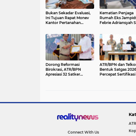
Bukan Sekadar Evaluasi,
Kematian Penjaga
Ini Tujuan Rapat Monev
Rumah Eks Jampid
Kantor Pertanahan
Febrie Adriansyah 
Selayar
Teka-teki, Ini Deret
Kejanggalannya
Dorong Reformasi
ATR/BPN dan Telk
Birokrasi, ATR/BPN
Bentuk Satgas 2026
Apresiasi 32 Satker
Percepat Sertifikasi
Berprestasi
Pengamanan Aset 
Kat
ATR
Kop
Connect With Us