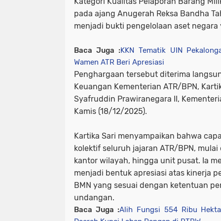
Kategori Kualitas Pelaporan Barang Mili
pada ajang Anugerah Reksa Bandha Ta
menjadi bukti pengelolaan aset negara 
Baca Juga :
KKN Tematik UIN Pekalong
Wamen ATR Beri Apresiasi
Penghargaan tersebut diterima langsun
Keuangan Kementerian ATR/BPN, Kartika
Syafruddin Prawiranegara II, Kementer
Kamis (18/12/2025).
Kartika Sari menyampaikan bahwa capai
kolektif seluruh jajaran ATR/BPN, mulai
kantor wilayah, hingga unit pusat. Ia 
menjadi bentuk apresiasi atas kinerja 
BMN yang sesuai dengan ketentuan pe
undangan.
Baca Juga :
Alih Fungsi 554 Ribu Hekt