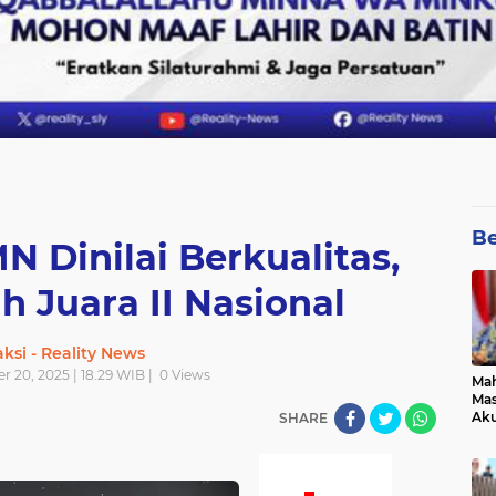
Be
 Dinilai Berkualitas,
 Juara II Nasional
ksi - Reality News
 20, 2025 | 18.29 WIB |
0
Views
Mah
Mas
Aku
SHARE
pad