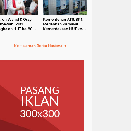
ron Wahid & Ossy
Kementerian ATR/BPN
mawan Ikuti
Meriahkan Karnaval
gkaian HUT ke-80 RI
Kemerdekaan HUT ke-
gga Karnaval
80 RI di Monas
merdekaan
Ke Halaman Berita Nasional