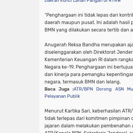
Daerah Kunci Lahan Pangan di RTRW
“Penghargaan ini tidak lepas dari kontrib
daerah maupun pusat. Ini adalah hasil
BMN yang dilakukan secara tertib dan aku
Anugerah Reksa Bandha merupakan aj
diselenggarakan oleh Direktorat Jende
Kementerian Keuangan RI dalam rangka
Negara ke-19. Penghargaan ini bertuju
dan kinerja para pemangku kepentinga
negara, termasuk BMN dan lelang.
Baca Juga :
ATR/BPN Dorong ASN Mud
Pelayanan Publik
Menurut Kartika Sari, keberhasilan AT
tidak terlepas dari komitmen pimpinan 
jajaran dalam melakukan pembenahan a