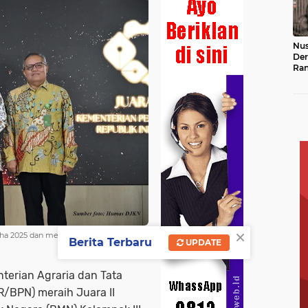
Nus
Der
Ran
Hin
Ke
×
ha 2025 dan menargetkan juara
Berita Terbaru
UPDATE
terian Agraria dan Tata
/BPN) meraih Juara II