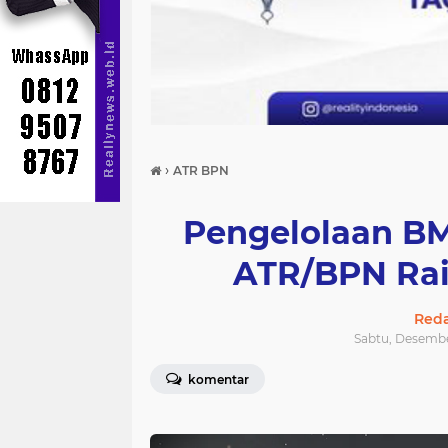
›
ATR BPN
Pengelolaan BMN
ATR/BPN Raih
Reda
Sabtu, Desember
komentar