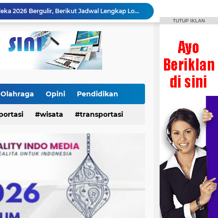
Festival Bontoharu Merdeka 2026 Bergulir, Berikut Jadwal Lengkap Lomba hingga 18 Agustus
TUTUP IKLAN
x dan Pertamax Turbo Turun Harga
Danrem 141/Toddopuli Sebut Prestasi IPSI Selayar Bukti Pembinaan Atlet Berjalan Baik
Letkol Czi Yudo Apresiasi Prestasi Atlet IPSI Usai Rebut 4 Medali di Makassar Beach Championship
Insan News Imbau Publik Verifikasi Identitas Wartawan, Rais Dipastikan Bukan Bagian Redaksi
Heboh! Koin Emas Amerika Serikat Tahun 1898 Ditemukan di Selayar, Nilainya Bisa Capai Rp873 Juta
Dukungan Dandim 1415/Selayar Berbuah Prestasi, Riskayanti Rafian Rebut Emas di Makassar Beach Championship
24 Power Ace Tiba di Selayar, Siap Perkuat Distribusi dan Pelayanan Koperasi Desa Merah Putih
Olahraga
Opini
Pendidikan
Tak Hanya Cetak Prajurit Tangguh, Dandim Yudo Bangun Masa Depan Pencak Silat Selayar
portasi
wisata
transportasi
Kontingen IPSI Selayar Bawa Pulang 2 Emas, Dandim Beri Apresiasi dan Sambutan Meriah