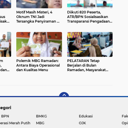
Motif Masih Misteri, 4
Diikuti 820 Peserta,
sus
Oknum TNI Jadi
ATR/BPN Sosialisasikan
Sisakan
Tersangka Penyiraman Air
Transparansi Pengadaan
an
Keras Andrie Yunus
Barang dan Jasa
om
Polemik MBG Ramadan:
PELATARAN Tetap
,
Antara Biaya Operasional
Berjalan di Bulan
 dan
dan Kualitas Menu
Ramadan, Masyarakat
Tanah
Bisa Urus Sertipikat Tanah
di Akhir Pekan
egori
 BPN
BMKG
Edukasi
Fak
erasi Merah Putih
MBG
OJK
Opi