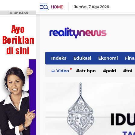
HOME
Jum'at
7 Agu 2026
TUTUP IKLAN
Indeks
Edukasi
Ekonomi
Fina
Politik
Video
Regional
atr bpn
Wisata
polri
tni