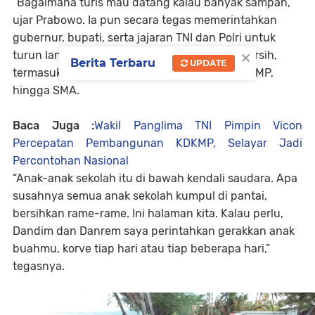
“Bagaimana turis mau datang kalau banyak sampah,”
ujar Prabowo. Ia pun secara tegas memerintahkan
gubernur, bupati, serta jajaran TNI dan Polri untuk
×
turun langsung menggerakkan aksi bersih-bersih,
Berita Terbaru
UPDATE
termasuk melibatkan pelajar dari tingkat SD, SMP,
hingga SMA.
Baca Juga :
Wakil Panglima TNI Pimpin Vicon
Percepatan Pembangunan KDKMP, Selayar Jadi
Percontohan Nasional
“Anak-anak sekolah itu di bawah kendali saudara. Apa
susahnya semua anak sekolah kumpul di pantai,
bersihkan rame-rame. Ini halaman kita. Kalau perlu,
Dandim dan Danrem saya perintahkan gerakkan anak
buahmu, korve tiap hari atau tiap beberapa hari,”
tegasnya.