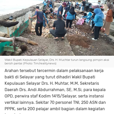
Wakil Bupati Kepulauan Selayar, Drs. H. Muchtar turun langsung pimpin akai
bersih pantai (Photo: Tim/realitynews)
Arahan tersebut tercermin dalam pelaksanaan kerja
bakti di Selayar yang turut dihadiri Wakil Bupati
Kepulauan Selayar Drs. H. Muhtar, M.M, Sekretaris
Daerah Drs. Andi Abdurrahman, SE, M.Si, para kepala
OPD, perwira staf Kodim 1415/Selayar, serta instansi
vertikal lainnya. Sekitar 70 personel TNI, 250 ASN dan
PPPK, serta 200 pelajar ambil bagian dalam kegiatan