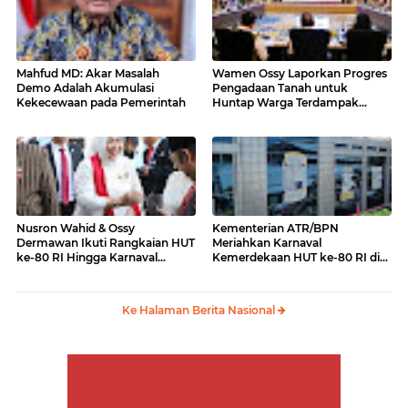
Mahfud MD: Akar Masalah
Wamen Ossy Laporkan Progres
Demo Adalah Akumulasi
Pengadaan Tanah untuk
Kekecewaan pada Pemerintah
Huntap Warga Terdampak
Erupsi Gunung Lewotobi Laki-
laki ke Menko PMK
Nusron Wahid & Ossy
Kementerian ATR/BPN
Dermawan Ikuti Rangkaian HUT
Meriahkan Karnaval
ke-80 RI Hingga Karnaval
Kemerdekaan HUT ke-80 RI di
Kemerdekaan
Monas
Ke Halaman Berita Nasional