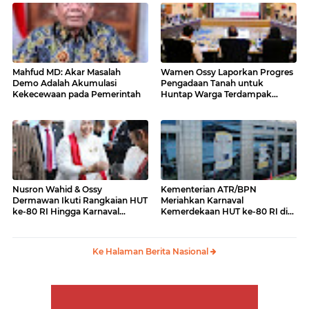
Mahfud MD: Akar Masalah
Wamen Ossy Laporkan Progres
Demo Adalah Akumulasi
Pengadaan Tanah untuk
Kekecewaan pada Pemerintah
Huntap Warga Terdampak
Erupsi Gunung Lewotobi Laki-
laki ke Menko PMK
Nusron Wahid & Ossy
Kementerian ATR/BPN
Dermawan Ikuti Rangkaian HUT
Meriahkan Karnaval
ke-80 RI Hingga Karnaval
Kemerdekaan HUT ke-80 RI di
Kemerdekaan
Monas
Ke Halaman Berita Nasional