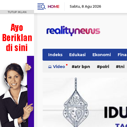
HOME
Sabtu
8 Agu 2026
TUTUP IKLAN
Indeks
Edukasi
Ekonomi
Fina
Politik
Video
Regional
atr bpn
Wisata
polri
tni