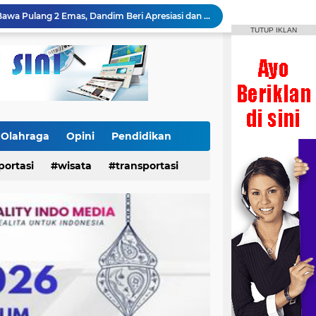
Kontingen IPSI Selayar Bawa Pulang 2 Emas, Dandim Beri Apresiasi dan Sambutan Meriah
TUTUP IKLAN
Festival Bontoharu Merdeka 2026 Bergulir, Berikut Jadwal Lengkap Lomba hingga 18 Agustus
x dan Pertamax Turbo Turun Harga
Danrem 141/Toddopuli Sebut Prestasi IPSI Selayar Bukti Pembinaan Atlet Berjalan Baik
Letkol Czi Yudo Apresiasi Prestasi Atlet IPSI Usai Rebut 4 Medali di Makassar Beach Championship
Insan News Imbau Publik Verifikasi Identitas Wartawan, Rais Dipastikan Bukan Bagian Redaksi
Heboh! Koin Emas Amerika Serikat Tahun 1898 Ditemukan di Selayar, Nilainya Bisa Capai Rp873 Juta
Dukungan Dandim 1415/Selayar Berbuah Prestasi, Riskayanti Rafian Rebut Emas di Makassar Beach Championship
Olahraga
Opini
Pendidikan
24 Power Ace Tiba di Selayar, Siap Perkuat Distribusi dan Pelayanan Koperasi Desa Merah Putih
portasi
wisata
transportasi
Kodim Selayar Repainting Tugu AMD dan TMP Barugaiya, Dandim: Rawat Semangat Nasionalisme