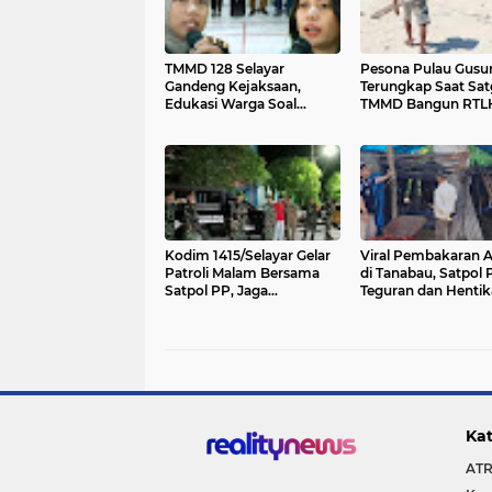
TMMD 128 Selayar
Pesona Pulau Gusu
Gandeng Kejaksaan,
Terungkap Saat Sat
Edukasi Warga Soal
TMMD Bangun RTL
Hukum Pidana Hingga
Warga Selayar
Perdata
Kodim 1415/Selayar Gelar
Viral Pembakaran 
Patroli Malam Bersama
di Tanabau, Satpol 
Satpol PP, Jaga
Teguran dan Henti
Kondusifitas Wilayah
Sementara Aktivita
Kat
ATR