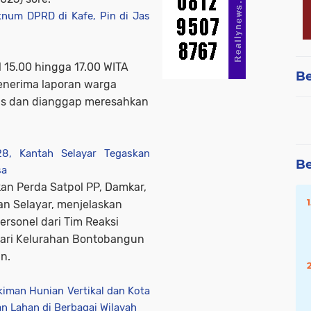
knum DPRD di Kafe, Pin di Jas
 15.00 hingga 17.00 WITA
Be
menerima laporan warga
as dan dianggap meresahkan
8, Kantah Selayar Tegaskan
Be
sa
an Perda Satpol PP, Damkar,
n Selayar, menjelaskan
sonel dari Tim Reaksi
dari Kelurahan Bontobangun
n.
man Hunian Vertikal dan Kota
an Lahan di Berbagai Wilayah