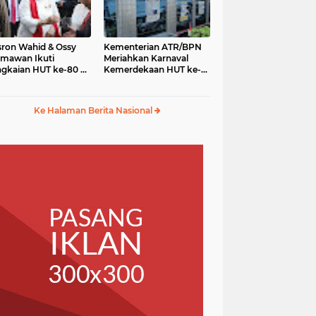
ron Wahid & Ossy
Kementerian ATR/BPN
mawan Ikuti
Meriahkan Karnaval
gkaian HUT ke-80 RI
Kemerdekaan HUT ke-
gga Karnaval
80 RI di Monas
merdekaan
Ke Halaman Berita Nasional