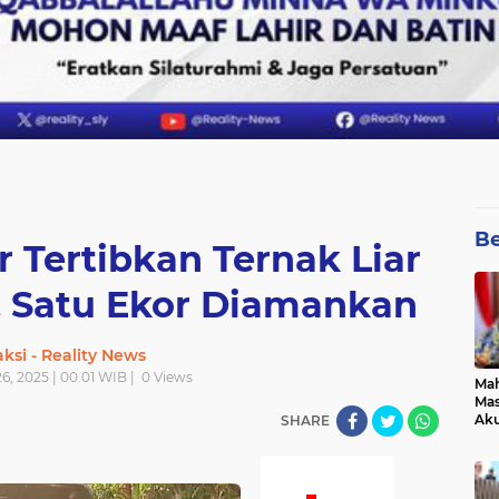
Be
r Tertibkan Ternak Liar
, Satu Ekor Diamankan
ksi - Reality News
26, 2025 | 00.01 WIB |
0
Views
Mah
Mas
Aku
SHARE
pad