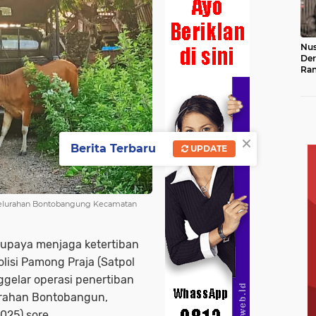
Nus
Der
Ran
Hin
Ke
×
Berita Terbaru
UPDATE
 Kelurahan Bontobangung Kecamatan
upaya menjaga ketertiban
isi Pamong Praja (Satpol
gelar operasi penertiban
lurahan Bontobangun,
25) sore.