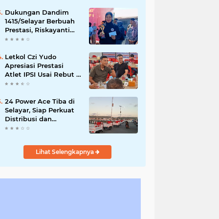
Capai Rp873 Juta
Dukungan Dandim
1415/Selayar Berbuah
Prestasi, Riskayanti
Rafian Rebut Emas di
Makassar Beach
Championship
Letkol Czi Yudo
Apresiasi Prestasi
Atlet IPSI Usai Rebut 4
Medali di Makassar
Beach Championship
24 Power Ace Tiba di
Selayar, Siap Perkuat
Distribusi dan
Pelayanan Koperasi
Desa Merah Putih
Lihat Selengkapnya