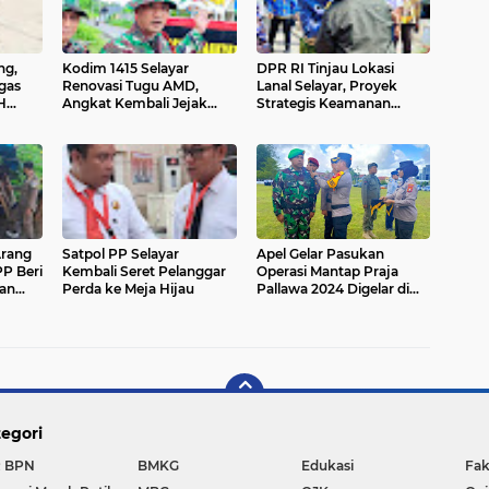
ng,
Kodim 1415 Selayar
DPR RI Tinjau Lokasi
gas
Renovasi Tugu AMD,
Lanal Selayar, Proyek
H
Angkat Kembali Jejak
Strategis Keamanan
Perjuangan di Appabatu
Maritim
Arang
Satpol PP Selayar
Apel Gelar Pasukan
PP Beri
Kembali Seret Pelanggar
Operasi Mantap Praja
kan
Perda ke Meja Hijau
Pallawa 2024 Digelar di
s
Kepulauan Selayar
egori
 BPN
BMKG
Edukasi
Fak