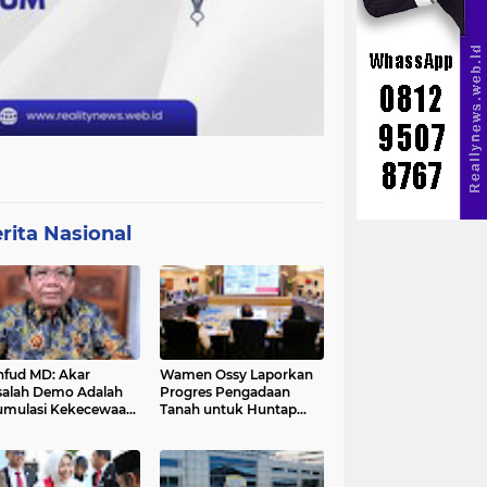
rita Nasional
fud MD: Akar
Wamen Ossy Laporkan
alah Demo Adalah
Progres Pengadaan
mulasi Kekecewaan
Tanah untuk Huntap
a Pemerintah
Warga Terdampak
Erupsi Gunung Lewotobi
Laki-laki ke Menko PMK