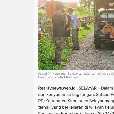
Satpol PP Kepulauan Selayar tertipkan ternak warga
Bontoharu (Photo: Istimewa)
Realitynews.web.id | SELAYAR
– Dalam 
dan kenyamanan lingkungan, Satuan Pol
PP) Kabupaten Kepulauan Selayar meng
ternak yang berkeliaran di wilayah Ke
Kecamatan Bontoharu, Jumat (25/04/20