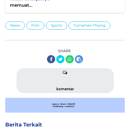
memuat...
News
Polri
Sports
Turnamen Fhising
SHARE
komentar
Berita Terkait