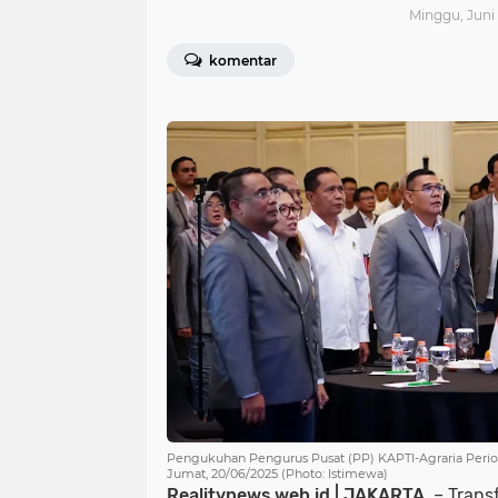
Minggu, Juni 
komentar
Pengukuhan Pengurus Pusat (PP) KAPTI-Agraria Periode
Jumat, 20/06/2025 (Photo: Istimewa)
Realitynews.web.id | JAKARTA,
– Trans