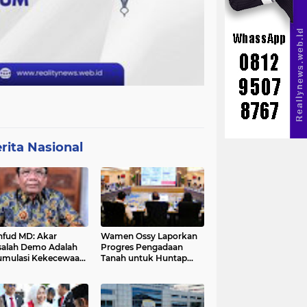
rita Nasional
fud MD: Akar
Wamen Ossy Laporkan
alah Demo Adalah
Progres Pengadaan
mulasi Kekecewaan
Tanah untuk Huntap
a Pemerintah
Warga Terdampak
Erupsi Gunung Lewotobi
Laki-laki ke Menko PMK