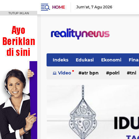
HOME
Jum'at
7 Agu 2026
TUTUP IKLAN
Indeks
Edukasi
Ekonomi
Fina
Politik
Video
Regional
atr bpn
Wisata
polri
tni