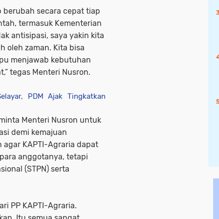
p berubah secara cepat tiap
ntah, termasuk Kementerian
k antisipasi, saya yakin kita
h oleh zaman. Kita bisa
mpu menjawab kebutuhan
” tegas Menteri Nusron.
layar, PDM Ajak Tingkatkan
iminta Menteri Nusron untuk
vasi demi kemajuan
 agar KAPTI-Agraria dapat
para anggotanya, tetapi
sional (STPN) serta
ri PP KAPTI-Agraria.
kan. Itu semua sangat