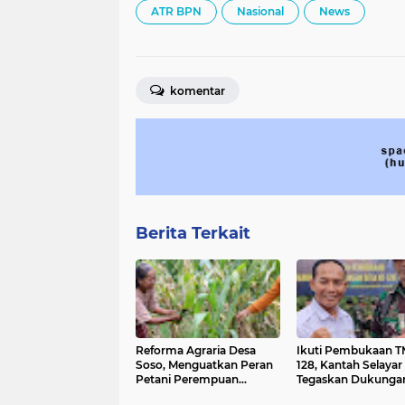
ATR BPN
Nasional
News
komentar
Berita Terkait
Reforma Agraria Desa
Ikuti Pembukaan 
Soso, Menguatkan Peran
128, Kantah Selayar
Petani Perempuan
Tegaskan Dukunga
Menuju Kesejahteraan
Penuh untuk