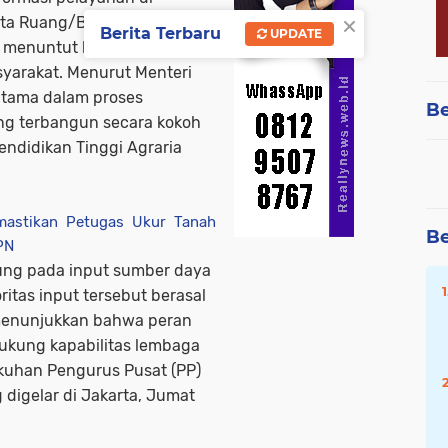
×
Tata Ruang/Badan
Berita Terbaru
UPDATE
ni menuntut kecepatan dan
yarakat. Menurut Menteri
utama dalam proses
Be
ang terbangun secara kokoh
endidikan Tinggi Agraria
mastikan Petugas Ukur Tanah
Be
PN
tung pada input sumber daya
itas input tersebut berasal
i menunjukkan bahwa peran
ukung kapabilitas lembaga
ukuhan Pengurus Pusat (PP)
digelar di Jakarta, Jumat