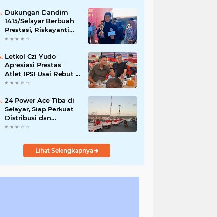
Capai Rp873 Juta
Dukungan Dandim
1415/Selayar Berbuah
Prestasi, Riskayanti
Rafian Rebut Emas di
Makassar Beach
Championship
Letkol Czi Yudo
Apresiasi Prestasi
Atlet IPSI Usai Rebut 4
Medali di Makassar
Beach Championship
24 Power Ace Tiba di
Selayar, Siap Perkuat
Distribusi dan
Pelayanan Koperasi
Desa Merah Putih
Lihat Selengkapnya