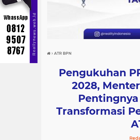
›
ATR BPN
Pengukuhan PP
2028, Mente
Pentingnya
Transformasi P
A
Reda