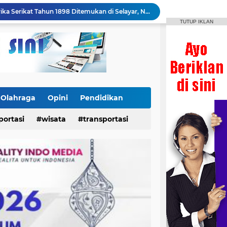
Heboh! Koin Emas Amerika Serikat Tahun 1898 Ditemukan di Selayar, Nilainya Bisa Capai Rp873 Juta
TUTUP IKLAN
Dukungan Dandim 1415/Selayar Berbuah Prestasi, Riskayanti Rafian Rebut Emas di Makassar Beach Championship
24 Power Ace Tiba di Selayar, Siap Perkuat Distribusi dan Pelayanan Koperasi Desa Merah Putih
Tak Hanya Cetak Prajurit Tangguh, Dandim Yudo Bangun Masa Depan Pencak Silat Selayar
Kontingen IPSI Selayar Bawa Pulang 2 Emas, Dandim Beri Apresiasi dan Sambutan Meriah
Festival Bontoharu Merdeka 2026 Bergulir, Berikut Jadwal Lengkap Lomba hingga 18 Agustus
x dan Pertamax Turbo Turun Harga
Danrem 141/Toddopuli Sebut Prestasi IPSI Selayar Bukti Pembinaan Atlet Berjalan Baik
Olahraga
Opini
Pendidikan
Letkol Czi Yudo Apresiasi Prestasi Atlet IPSI Usai Rebut 4 Medali di Makassar Beach Championship
portasi
wisata
transportasi
Insan News Imbau Publik Verifikasi Identitas Wartawan, Rais Dipastikan Bukan Bagian Redaksi