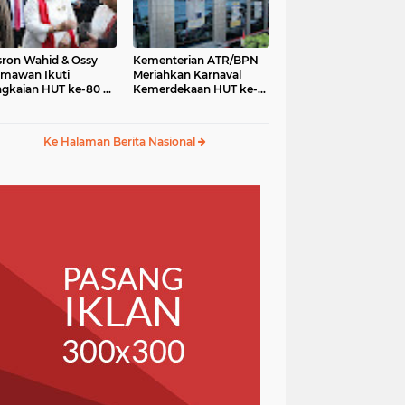
ron Wahid & Ossy
Kementerian ATR/BPN
mawan Ikuti
Meriahkan Karnaval
gkaian HUT ke-80 RI
Kemerdekaan HUT ke-
gga Karnaval
80 RI di Monas
merdekaan
Ke Halaman Berita Nasional