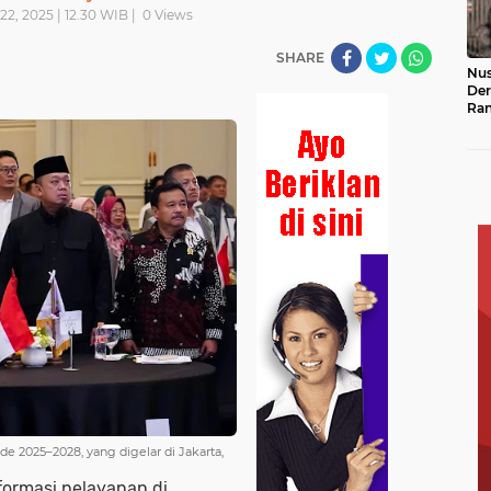
22, 2025 | 12.30 WIB |
0
Views
SHARE
Nus
Der
Ran
Hin
Ke
 2025–2028, yang digelar di Jakarta,
formasi pelayanan di