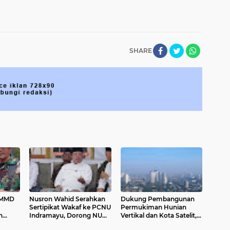
SHARE
TMMD
Nusron Wahid Serahkan
Dukung Pembangunan
Sertipikat Wakaf ke PCNU
Permukiman Hunian
n
Indramayu, Dorong NU
Vertikal dan Kota Satelit,
Lebih Produktif
Menteri Nusron: Siapkan