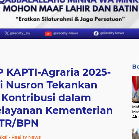
Be
 KAPTI-Agraria 2025-
ri Nusron Tekankan
 Kontribusi dalam
elayanan Kementerian
Mah
Mas
Aku
TR/BPN
pad
ksi - Reality News