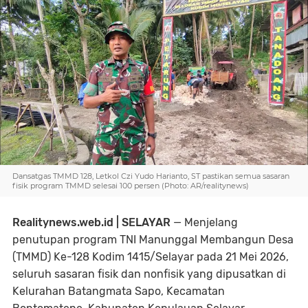
Dansatgas TMMD 128, Letkol Czi Yudo Harianto, ST pastikan semua sasaran
fisik program TMMD selesai 100 persen (Photo: AR/realitynews)
Realitynews.web.id | SELAYAR
— Menjelang
penutupan program TNI Manunggal Membangun Desa
(TMMD) Ke-128 Kodim 1415/Selayar pada 21 Mei 2026,
seluruh sasaran fisik dan nonfisik yang dipusatkan di
Kelurahan Batangmata Sapo, Kecamatan