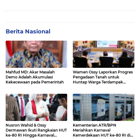
Berita Nasional
Mahfud MD: Akar Masalah
Wamen Ossy Laporkan Progres
Demo Adalah Akumulasi
Pengadaan Tanah untuk
Kekecewaan pada Pemerintah
Huntap Warga Terdampak
Erupsi Gunung Lewotobi Laki-
laki ke Menko PMK
Nusron Wahid & Ossy
Kementerian ATR/BPN
Dermawan Ikuti Rangkaian HUT
Meriahkan Karnaval
ke-80 RI Hingga Karnaval
Kemerdekaan HUT ke-80 RI di