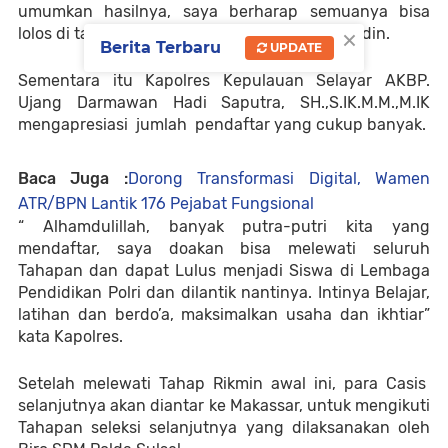
umumkan hasilnya, saya berharap semuanya bisa
×
lolos di tahapan awal ini” kata Kompol Sahyuddin.
Berita Terbaru
UPDATE
Sementara itu Kapolres Kepulauan Selayar AKBP.
Ujang Darmawan Hadi Saputra, SH.,S.IK.M.M.,M.IK
mengapresiasi jumlah pendaftar yang cukup banyak.
Baca Juga :
Dorong Transformasi Digital, Wamen
ATR/BPN Lantik 176 Pejabat Fungsional
“ Alhamdulillah, banyak putra-putri kita yang
mendaftar, saya doakan bisa melewati seluruh
Tahapan dan dapat Lulus menjadi Siswa di Lembaga
Pendidikan Polri dan dilantik nantinya. Intinya Belajar,
latihan dan berdo’a, maksimalkan usaha dan ikhtiar”
kata Kapolres.
Setelah melewati Tahap Rikmin awal ini, para Casis
selanjutnya akan diantar ke Makassar, untuk mengikuti
Tahapan seleksi selanjutnya yang dilaksanakan oleh