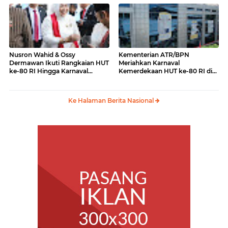
laki ke Menko PMK
Nusron Wahid & Ossy
Kementerian ATR/BPN
Dermawan Ikuti Rangkaian HUT
Meriahkan Karnaval
ke-80 RI Hingga Karnaval
Kemerdekaan HUT ke-80 RI di
Kemerdekaan
Monas
Ke Halaman Berita Nasional