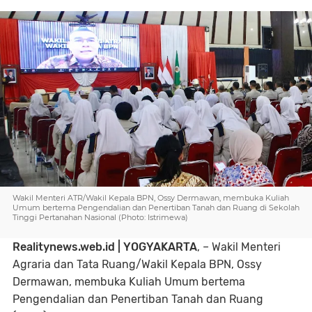
Wakil Menteri ATR/Wakil Kepala BPN, Ossy Dermawan, membuka Kuliah
Umum bertema Pengendalian dan Penertiban Tanah dan Ruang di Sekolah
Tinggi Pertanahan Nasional (Photo: Istrimewa)
Realitynews.web.id | YOGYAKARTA
, – Wakil Menteri
Agraria dan Tata Ruang/Wakil Kepala BPN, Ossy
Dermawan, membuka Kuliah Umum bertema
Pengendalian dan Penertiban Tanah dan Ruang