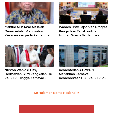
Mahfud MD: Akar Masalah
Wamen Ossy Laporkan Progres
Demo Adalah Akumulasi
Pengadaan Tanah untuk
Kekecewaan pada Pemerintah
Huntap Warga Terdampak
Erupsi Gunung Lewotobi Laki-
laki ke Menko PMK
Nusron Wahid & Ossy
Kementerian ATR/BPN
Dermawan Ikuti Rangkaian HUT
Meriahkan Karnaval
ke-80 RI Hingga Karnaval
Kemerdekaan HUT ke-80 RI di
Kemerdekaan
Monas
Ke Halaman Berita Nasional