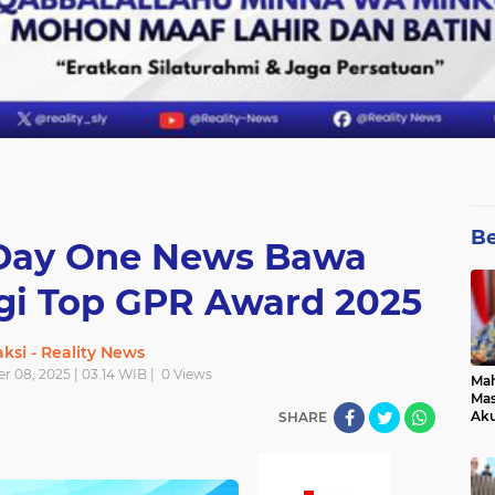
Be
 Day One News Bawa
i Top GPR Award 2025
ksi - Reality News
 08, 2025 | 03.14 WIB |
0
Views
Mah
Mas
Aku
SHARE
pad