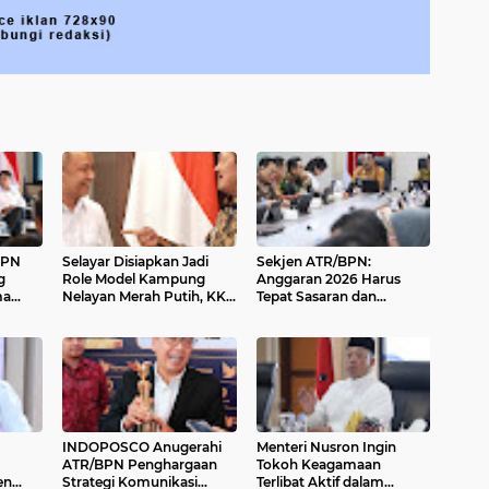
BPN
Selayar Disiapkan Jadi
Sekjen ATR/BPN:
g
Role Model Kampung
Anggaran 2026 Harus
ma
Nelayan Merah Putih, KKP
Tepat Sasaran dan
Janji Hadirkan Presiden
Berdampak ke
Masyarakat
INDOPOSCO Anugerahi
Menteri Nusron Ingin
ATR/BPN Penghargaan
Tokoh Keagamaan
en
Strategi Komunikasi
Terlibat Aktif dalam