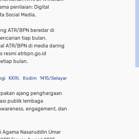
ama penilaian: Digital
ta Social Media.
tang ATR/BPN beredar di
pencarian tiap bulan.
oal ATR/BPN di media daring
s resmi atrbpn.go.id
etiap bulan.
ogi KKRI, Kodim 1415/Selayar
rupakan ajang penghargaan
asi publik lembaga
awareness, engagement, dan
eri Agama Nasaruddin Umar