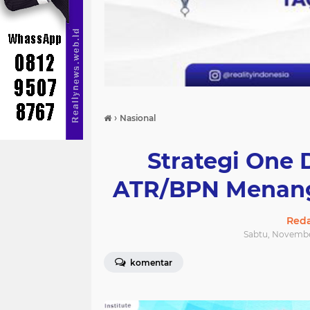
›
Nasional
Strategi One
ATR/BPN Menang
Reda
Sabtu, November
komentar