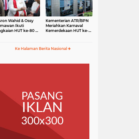
ron Wahid & Ossy
Kementerian ATR/BPN
mawan Ikuti
Meriahkan Karnaval
gkaian HUT ke-80 RI
Kemerdekaan HUT ke-
gga Karnaval
80 RI di Monas
merdekaan
Ke Halaman Berita Nasional