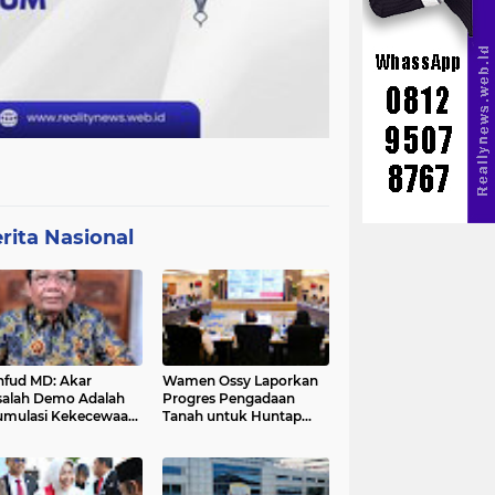
rita Nasional
fud MD: Akar
Wamen Ossy Laporkan
alah Demo Adalah
Progres Pengadaan
mulasi Kekecewaan
Tanah untuk Huntap
a Pemerintah
Warga Terdampak
Erupsi Gunung Lewotobi
Laki-laki ke Menko PMK