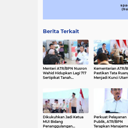
Berita Terkait
Menteri ATR/BPN Nusron
Kementerian ATR/
Wahid Hidupkan Lagi 717
Pastikan Tata Ruan
Sertipikat Tanah
Menjadi Kunci Uta
Transmigran di Kalsel
untuk Mendukung
Program Prioritas
Presiden
Dikukuhkan Jadi Ketua
Perkuat Pelayanan
MUI Bidang
Publik, ATR/BPN
Penanggulangan
Terapkan Manajem