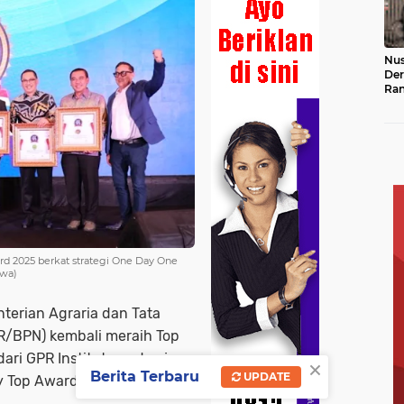
Nus
Der
Ran
Hin
Ke
rd 2025 berkat strategi One Day One
ewa)
terian Agraria dan Tata
R/BPN) kembali meraih Top
ari GPR Institute pada ajang
×
Berita Terbaru
UPDATE
 Top Award 2025, Selasa