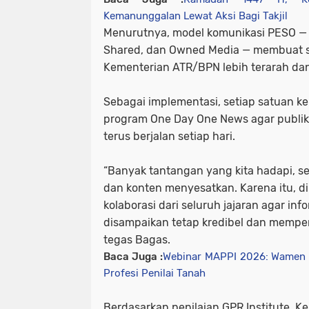
Kemanunggalan Lewat Aksi Bagi Takjil
Menurutnya, model komunikasi PESO — s
Shared, dan Owned Media — membuat s
Kementerian ATR/BPN lebih terarah da
Sebagai implementasi, setiap satuan ke
program One Day One News agar publika
terus berjalan setiap hari.
“Banyak tantangan yang kita hadapi, se
dan konten menyesatkan. Karena itu, d
kolaborasi dari seluruh jajaran agar inf
disampaikan tetap kredibel dan memperk
tegas Bagas.
Baca Juga :
Webinar MAPPI 2026: Wamen 
Profesi Penilai Tanah
Berdasarkan penilaian GPR Institute, 