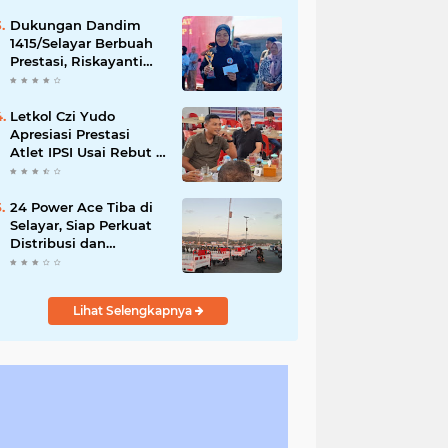
Capai Rp873 Juta
Dukungan Dandim
1415/Selayar Berbuah
Prestasi, Riskayanti
Rafian Rebut Emas di
Makassar Beach
Championship
Letkol Czi Yudo
Apresiasi Prestasi
Atlet IPSI Usai Rebut 4
Medali di Makassar
Beach Championship
24 Power Ace Tiba di
Selayar, Siap Perkuat
Distribusi dan
Pelayanan Koperasi
Desa Merah Putih
Lihat Selengkapnya