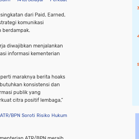
ingkatan dari Paid, Earned,
trategi komunikasi
n berdampak.
rja diwajibkan menjalankan
si informasi kementerian
perti maraknya berita hoaks
ibutuhkan konsistensi dan
ormasi publik yang
uat citra positif lembaga,”
ATR/BPN Soroti Risiko Hukum
Kementerian ATR/BPN meraih