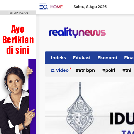
HOME
Sabtu
8 Agu 2026
TUTUP IKLAN
Indeks
Edukasi
Ekonomi
Fina
Politik
Video
Regional
atr bpn
Wisata
polri
tni