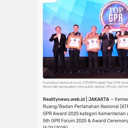
Dua tahun berturut-turut, ATR/BPN sabet Top GPR Awa
News dan penguatan citra publik digital. (Photo: Istim
Realitynews.web.id | JAKARTA
— Kemen
Ruang/Badan Pertanahan Nasional (AT
GPR Award 2025 kategori Kementerian d
5th GPR Forum 2025 & Award Ceremony
(4/11/2025).