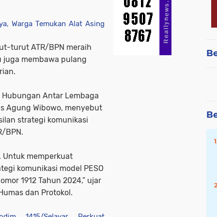
ya, Warga Temukan Alat Asing
rut-turut ATR/BPN meraih
Be
lu juga membawa pulang
rian.
an Hubungan Antar Lembaga
gas Agung Wibowo, menyebut
Be
ilan strategi komunikasi
R/BPN.
d. Untuk memperkuat
rategi komunikasi model PESO
omor 1912 Tahun 2024,” ujar
 Humas dan Protokol.
im 1415/Selayar Perkuat