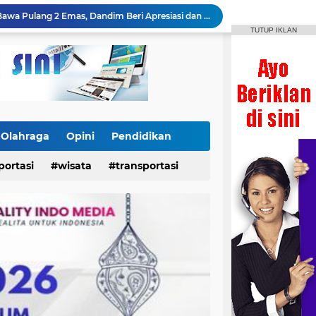
Festival Bontoharu Merdeka 2026 Bergulir, Berikut Jadwal Lengkap Lomba hingga 18 Agustus
TUTUP IKLAN
x dan Pertamax Turbo Turun Harga
Danrem 141/Toddopuli Sebut Prestasi IPSI Selayar Bukti Pembinaan Atlet Berjalan Baik
Letkol Czi Yudo Apresiasi Prestasi Atlet IPSI Usai Rebut 4 Medali di Makassar Beach Championship
Insan News Imbau Publik Verifikasi Identitas Wartawan, Rais Dipastikan Bukan Bagian Redaksi
Heboh! Koin Emas Amerika Serikat Tahun 1898 Ditemukan di Selayar, Nilainya Bisa Capai Rp873 Juta
Dukungan Dandim 1415/Selayar Berbuah Prestasi, Riskayanti Rafian Rebut Emas di Makassar Beach Championship
24 Power Ace Tiba di Selayar, Siap Perkuat Distribusi dan Pelayanan Koperasi Desa Merah Putih
Olahraga
Opini
Pendidikan
Kodim Selayar Repainting Tugu AMD dan TMP Barugaiya, Dandim: Rawat Semangat Nasionalisme
portasi
wisata
transportasi
Kontingen IPSI Selayar Bawa Pulang 2 Emas, Dandim Beri Apresiasi dan Sambutan Meriah