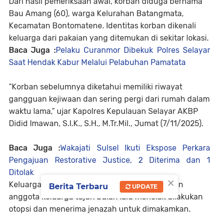
Dari hasil pemeriksaan awal, korban diduga bernama
Bau Amang (60), warga Kelurahan Batangmata,
Kecamatan Bontomatene. Identitas korban dikenali
keluarga dari pakaian yang ditemukan di sekitar lokasi.
Baca Juga :
Pelaku Curanmor Dibekuk Polres Selayar
Saat Hendak Kabur Melalui Pelabuhan Pamatata
“Korban sebelumnya diketahui memiliki riwayat
gangguan kejiwaan dan sering pergi dari rumah dalam
waktu lama,” ujar Kapolres Kepulauan Selayar AKBP
Didid Imawan, S.I.K., S.H., M.Tr.Mil., Jumat (7/11/2025).
Baca Juga :
Wakajati Sulsel Ikuti Ekspose Perkara
Pengajuan Restorative Justice, 2 Diterima dan 1
Ditolak
×
Keluarga yang sebelumnya melapor kehilangan
Berita Terbaru
UPDATE
anggota keluarga tujuh bulan lalu menolak dilakukan
otopsi dan menerima jenazah untuk dimakamkan.