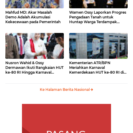
Mahfud MD: Akar Masalah
Wamen Ossy Laporkan Progres
Demo Adalah Akumulasi
Pengadaan Tanah untuk
Kekecewaan pada Pemerintah
Huntap Warga Terdampak
Erupsi Gunung Lewotobi Laki-
laki ke Menko PMK
Nusron Wahid & Ossy
Kementerian ATR/BPN
Dermawan Ikuti Rangkaian HUT
Meriahkan Karnaval
ke-80 RI Hingga Karnaval
Kemerdekaan HUT ke-80 RI di
Kemerdekaan
Monas
Ke Halaman Berita Nasional