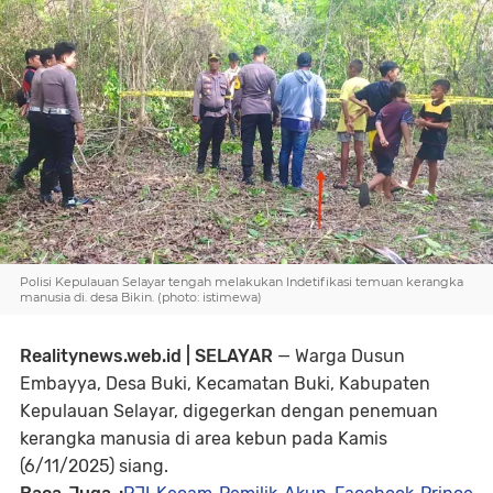
Polisi Kepulauan Selayar tengah melakukan Indetifikasi temuan kerangka
manusia di. desa Bikin. (photo: istimewa)
Realitynews.web.id | SELAYAR
— Warga Dusun
Embayya, Desa Buki, Kecamatan Buki, Kabupaten
Kepulauan Selayar, digegerkan dengan penemuan
kerangka manusia di area kebun pada Kamis
(6/11/2025) siang.