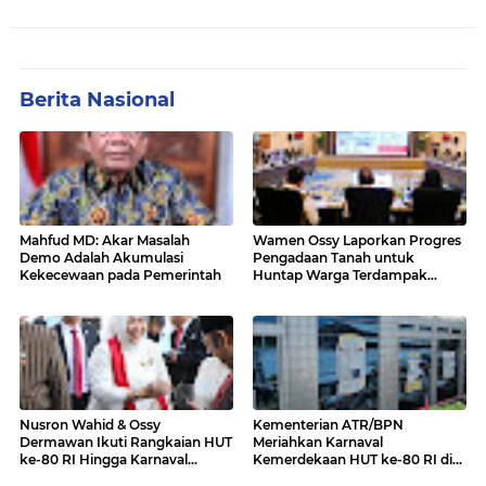
Berita Nasional
Mahfud MD: Akar Masalah
Wamen Ossy Laporkan Progres
Demo Adalah Akumulasi
Pengadaan Tanah untuk
Kekecewaan pada Pemerintah
Huntap Warga Terdampak
Erupsi Gunung Lewotobi Laki-
laki ke Menko PMK
Nusron Wahid & Ossy
Kementerian ATR/BPN
Dermawan Ikuti Rangkaian HUT
Meriahkan Karnaval
ke-80 RI Hingga Karnaval
Kemerdekaan HUT ke-80 RI di
Kemerdekaan
Monas