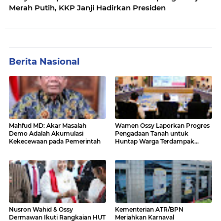
Merah Putih, KKP Janji Hadirkan Presiden
Berita Nasional
Mahfud MD: Akar Masalah
Wamen Ossy Laporkan Progres
Demo Adalah Akumulasi
Pengadaan Tanah untuk
Kekecewaan pada Pemerintah
Huntap Warga Terdampak
Erupsi Gunung Lewotobi Laki-
laki ke Menko PMK
Nusron Wahid & Ossy
Kementerian ATR/BPN
Dermawan Ikuti Rangkaian HUT
Meriahkan Karnaval