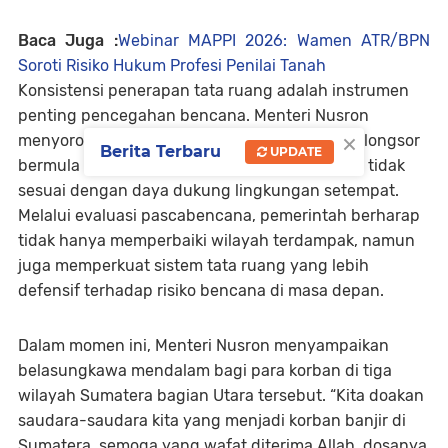
Baca Juga :
Webinar MAPPI 2026: Wamen ATR/BPN
Soroti Risiko Hukum Profesi Penilai Tanah
Konsistensi penerapan tata ruang adalah instrumen
penting pencegahan bencana. Menteri Nusron
×
menyoroti bahwa banyak kejadian banjir atau longsor
Berita Terbaru
UPDATE
bermula dari praktik pemanfaatan ruang yang tidak
sesuai dengan daya dukung lingkungan setempat.
Melalui evaluasi pascabencana, pemerintah berharap
tidak hanya memperbaiki wilayah terdampak, namun
juga memperkuat sistem tata ruang yang lebih
defensif terhadap risiko bencana di masa depan.
Dalam momen ini, Menteri Nusron menyampaikan
belasungkawa mendalam bagi para korban di tiga
wilayah Sumatera bagian Utara tersebut. “Kita doakan
saudara-saudara kita yang menjadi korban banjir di
Sumatera, semoga yang wafat diterima Allah, dosanya