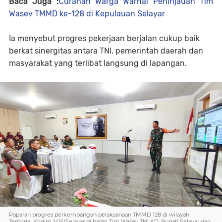
Baca Juga :
Curahan Warga Warnai Peninjauan Tim
Wasev TMMD ke-128 di Kepulauan Selayar
Ia menyebut progres pekerjaan berjalan cukup baik
berkat sinergitas antara TNI, pemerintah daerah dan
masyarakat yang terlibat langsung di lapangan.
Paparan progres perkembangan pelaksanaan TMMD 128 di wilayah
Teritorial Kodim 1415/Selayar di hadiri Tim Wasev TNI AD, Bupati Selayar dan