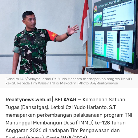
Dandim 1415/Selayar Letkol Czi Yudo Harianto memaparkan progres TMMD
ke-128 kepada Tim Wasev TNI di Makodim (Photo: AR/Realitynews)
Realitynews.web.id | SELAYAR
— Komandan Satuan
Tugas (Dansatgas), Letkol Czi Yudo Harianto, S.T
memaparkan perkembangan pelaksanaan program TNI
Manunggal Membangun Desa (TMMD) ke-128 Tahun
Anggaran 2026 di hadapan Tim Pengawasan dan