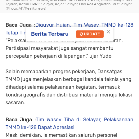
Jajaran, Ketua DPRD Selayar, Kejari Selayar, Dan Pos Angkatan Laut Selayar
(Photo: AR/Realitynews)
Baca Juga :
Diguyur Hujan, Tim Wasev TMMD ke-128
×
Tetap Tinjau Lokasi Pembangunan di Selayar
Berita Terbaru
UPDATE
“Pelaksanaan TMMD terus berjalan sesuai sasaran.
Partisipasi masyarakat juga sangat membantu
percepatan pekerjaan di lapangan,” ujar Yudo.
Selain memaparkan progres pekerjaan, Dansatgas
TMMD juga menjelaskan berbagai kendala teknis yang
dihadapi selama pelaksanaan kegiatan, termasuk
kondisi geografis dan distribusi material menuju lokasi
sasaran.
Baca Juga :
Tim Wasev Tiba di Selayar, Pelaksanaan
TMMD ke-128 Dapat Apresiasi
Meski demikian, ia memastikan seluruh personel