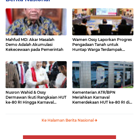
Mahfud MD: Akar Masalah
Wamen Ossy Laporkan Progres
Demo Adalah Akumulasi
Pengadaan Tanah untuk
Kekecewaan pada Pemerintah
Huntap Warga Terdampak
Erupsi Gunung Lewotobi Laki-
laki ke Menko PMK
Nusron Wahid & Ossy
Kementerian ATR/BPN
Dermawan Ikuti Rangkaian HUT
Meriahkan Karnaval
ke-80 RI Hingga Karnaval
Kemerdekaan HUT ke-80 RI di
Kemerdekaan
Monas
Ke Halaman Berita Nasional