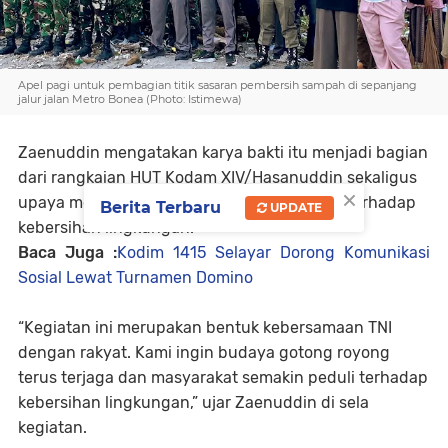
Apel pagi untuk pembagian titik sasaran pembersih sampah di sepanjang
jalur jalan Metro Bonea (Photo: Istimewa)
Zaenuddin mengatakan karya bakti itu menjadi bagian
dari rangkaian HUT Kodam XIV/Hasanuddin sekaligus
×
upaya membangun kepedulian masyarakat terhadap
Berita Terbaru
UPDATE
kebersihan lingkungan.
Baca Juga :
Kodim 1415 Selayar Dorong Komunikasi
Sosial Lewat Turnamen Domino
“Kegiatan ini merupakan bentuk kebersamaan TNI
dengan rakyat. Kami ingin budaya gotong royong
terus terjaga dan masyarakat semakin peduli terhadap
kebersihan lingkungan,” ujar Zaenuddin di sela
kegiatan.