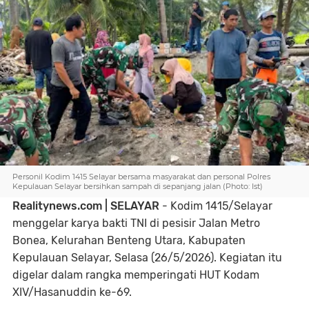
Personil Kodim 1415 Selayar bersama masyarakat dan personal Polres
Kepulauan Selayar bersihkan sampah di sepanjang jalan (Photo: Ist)
Realitynews.com | SELAYAR
- Kodim 1415/Selayar
menggelar karya bakti TNI di pesisir Jalan Metro
Bonea, Kelurahan Benteng Utara, Kabupaten
Kepulauan Selayar, Selasa (26/5/2026). Kegiatan itu
digelar dalam rangka memperingati HUT Kodam
XIV/Hasanuddin ke-69.