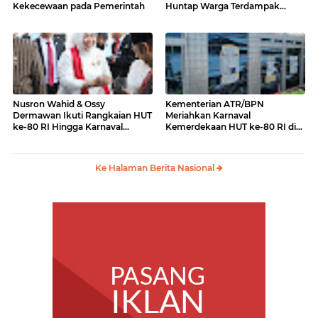
Kekecewaan pada Pemerintah
Huntap Warga Terdampak
Erupsi Gunung Lewotobi Laki-
laki ke Menko PMK
Nusron Wahid & Ossy
Kementerian ATR/BPN
Dermawan Ikuti Rangkaian HUT
Meriahkan Karnaval
ke-80 RI Hingga Karnaval
Kemerdekaan HUT ke-80 RI di
Kemerdekaan
Monas
Ke Halaman Berita Nasional