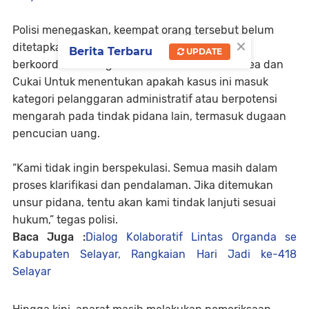
Polisi menegaskan, keempat orang tersebut belum
×
ditetapkan sebagai tersangka. Penyidik masih
Berita Terbaru
UPDATE
berkoordinasi dengan Bank Indonesia Serta Bea dan
Cukai Untuk menentukan apakah kasus ini masuk
kategori pelanggaran administratif atau berpotensi
mengarah pada tindak pidana lain, termasuk dugaan
pencucian uang.
“Kami tidak ingin berspekulasi. Semua masih dalam
proses klarifikasi dan pendalaman. Jika ditemukan
unsur pidana, tentu akan kami tindak lanjuti sesuai
hukum,” tegas polisi.
Baca Juga :
Dialog Kolaboratif Lintas Organda se
Kabupaten Selayar, Rangkaian Hari Jadi ke-418
Selayar