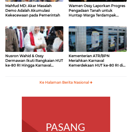
Mahfud MD: Akar Masalah
Wamen Ossy Laporkan Progres
Demo Adalah Akumulasi
Pengadaan Tanah untuk
Kekecewaan pada Pemerintah
Huntap Warga Terdampak
Erupsi Gunung Lewotobi Laki-
laki ke Menko PMK
Nusron Wahid & Ossy
Kementerian ATR/BPN
Dermawan Ikuti Rangkaian HUT
Meriahkan Karnaval
ke-80 RI Hingga Karnaval
Kemerdekaan HUT ke-80 RI di
Kemerdekaan
Monas
Ke Halaman Berita Nasional