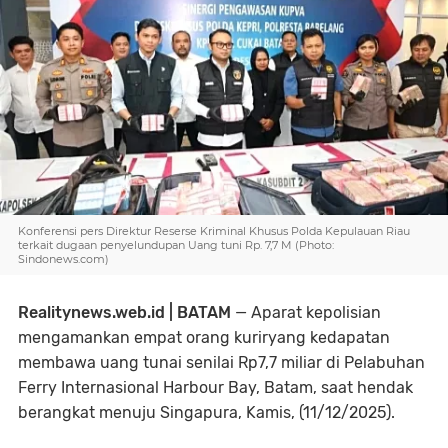
Konferensi pers Direktur Reserse Kriminal Khusus Polda Kepulauan Riau
terkait dugaan penyelundupan Uang tuni Rp. 7,7 M (Photo:
Sindonews.com)
Realitynews.web.id | BATAM
— Aparat kepolisian
mengamankan empat orang kuriryang kedapatan
membawa uang tunai senilai Rp7,7 miliar di Pelabuhan
Ferry Internasional Harbour Bay, Batam, saat hendak
berangkat menuju Singapura, Kamis, (11/12/2025).