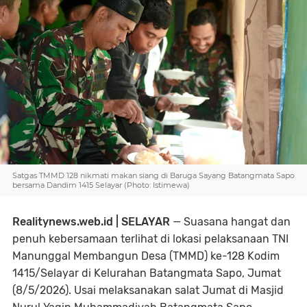
Satgas TMMD 128 nikmati makan siang di Baruga Sayang Batangmata Sapo
bersama Dandim 1415 Selayar (Photo: Istimewa)
Realitynews.web.id | SELAYAR
— Suasana hangat dan
penuh kebersamaan terlihat di lokasi pelaksanaan TNI
Manunggal Membangun Desa (TMMD) ke-128 Kodim
1415/Selayar di Kelurahan Batangmata Sapo, Jumat
(8/5/2026). Usai melaksanakan salat Jumat di Masjid