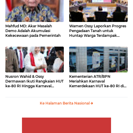
Mahfud MD: Akar Masalah
Wamen Ossy Laporkan Progres
Demo Adalah Akumulasi
Pengadaan Tanah untuk
Kekecewaan pada Pemerintah
Huntap Warga Terdampak
Erupsi Gunung Lewotobi Laki-
laki ke Menko PMK
Nusron Wahid & Ossy
Kementerian ATR/BPN
Dermawan Ikuti Rangkaian HUT
Meriahkan Karnaval
ke-80 RI Hingga Karnaval
Kemerdekaan HUT ke-80 RI di
Kemerdekaan
Monas
Ke Halaman Berita Nasional