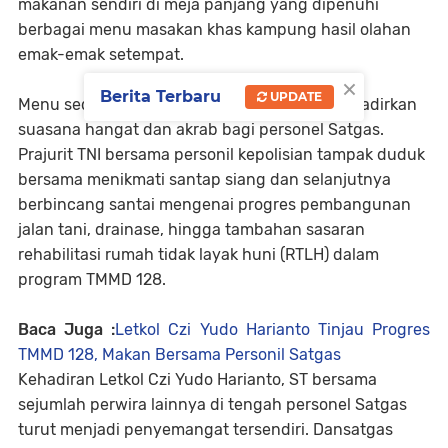
makanan sendiri di meja panjang yang dipenuhi
berbagai menu masakan khas kampung hasil olahan
emak-emak setempat.
×
Berita Terbaru
UPDATE
Menu sederhana yang disajikan justru menghadirkan
suasana hangat dan akrab bagi personel Satgas.
Prajurit TNI bersama personil kepolisian tampak duduk
bersama menikmati santap siang dan selanjutnya
berbincang santai mengenai progres pembangunan
jalan tani, drainase, hingga tambahan sasaran
rehabilitasi rumah tidak layak huni (RTLH) dalam
program TMMD 128.
Baca Juga :
Letkol Czi Yudo Harianto Tinjau Progres
TMMD 128, Makan Bersama Personil Satgas
Kehadiran Letkol Czi Yudo Harianto, ST bersama
sejumlah perwira lainnya di tengah personel Satgas
turut menjadi penyemangat tersendiri. Dansatgas